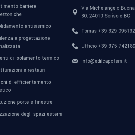
timento barriere
Via Michelangelo Buonar
tettoniche
30, 24010 Sorisole BG
lidamento antisismico
Tomas +39 329 09513
lenza e progettazione
Ufficio +39 375 74218
nalizzata
venti di isolamento termico
info@edilcapoferri.it
tturazioni e restauri
ioni di efficientamento
etico
tuzione porte e finestre
izzazione degli spazi esterni