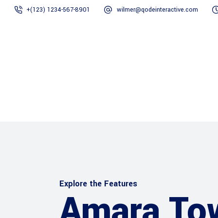
+(123) 1234-567-8901
wilmer@qodeinteractive.com
Home
Chi siamo
Explore the Features
Amara To