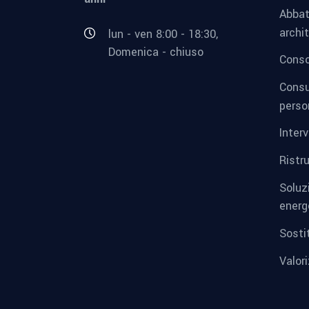
Abbat
archi
lun - ven 8:00 - 18:30,
Domenica - chiuso
Conso
Consu
perso
Inter
Ristru
Soluz
energ
Sosti
Valor