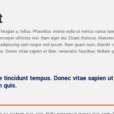
t
, feugiat a, tellus. Phasellus viverra nulla ut metus varius l
llamcorper ultricies nisi. Nam eget dui. Etiam rhoncus. Mae
dipiscing sem neque sed ipsum. Nam quam nunc, blandit vel, 
. Donec vitae sapien ut liber. venenatis faucibus. Nullam q
 tincidunt tempus. Donec vitae sapien ut 
m quis.
e eu, pretium quis, sem. Nulla consequat massa quis enim. Don