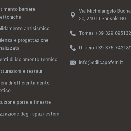
timento barriere
Via Michelangelo Buonar
tettoniche
30, 24010 Sorisole BG
lidamento antisismico
Tomas +39 329 09513
lenza e progettazione
Ufficio +39 375 74218
nalizzata
venti di isolamento termico
info@edilcapoferri.it
tturazioni e restauri
ioni di efficientamento
etico
tuzione porte e finestre
izzazione degli spazi esterni