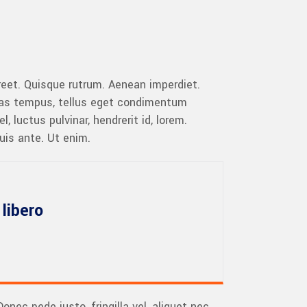
aoreet. Quisque rutrum. Aenean imperdiet.
cenas tempus, tellus eget condimentum
luctus pulvinar, hendrerit id, lorem.
uis ante. Ut enim.
libero
ec pede justo, fringilla vel, aliquet nec,