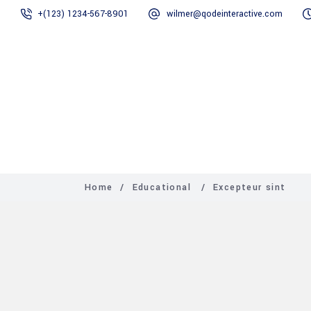
+(123) 1234-567-8901
wilmer@qodeinteractive.com
Home
Chi siamo
Home
/
Educational
/
Excepteur sint