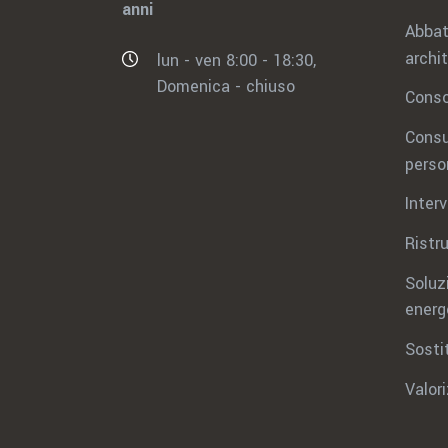
anni
Abbat
archi
lun - ven 8:00 - 18:30,
Domenica - chiuso
Conso
Consu
perso
Inter
Ristru
Soluz
energ
Sosti
Valor